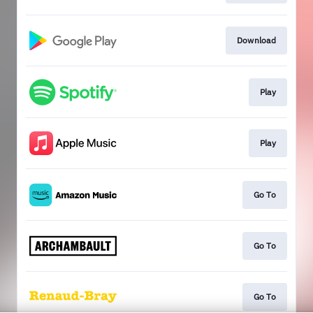
Download
Play
Play
Go To
Go To
Go To